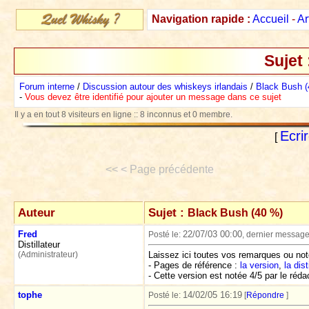
Navigation rapide :
Accueil
-
Ar
Sujet
Forum interne
/
Discussion autour des whiskeys irlandais
/
Black Bush (
-
Vous devez être identifié pour ajouter un message dans ce sujet
Il y a en tout 8 visiteurs en ligne :: 8 inconnus et 0 membre.
Ecri
[
<< < Page précédente
Auteur
Sujet :
Black Bush (40 %)
Fred
22/07/03 00:00
Posté le:
, dernier message
Distillateur
(Administrateur)
Laissez ici toutes vos remarques ou not
- Pages de référence :
la version
,
la dis
- Cette version est notée 4/5 par le réda
tophe
14/02/05 16:19
Posté le:
[
Répondre
]