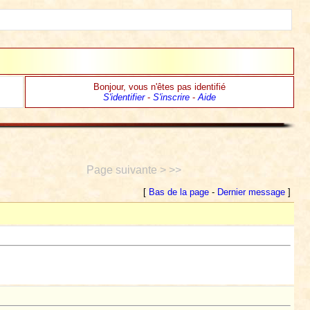
Bonjour, vous n'êtes pas identifié
S'identifier
-
S'inscrire
-
Aide
Page suivante > >>
[
Bas de la page
-
Dernier message
]