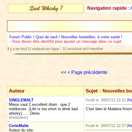
Navigation rapide :
Forum Public
/
Quoi de neuf
/
Nouvelles bouteilles, à votre santé !
-
Vous devez être identifié pour ajouter un message dans ce sujet
Il y a en tout 11 visiteurs en ligne :: 11 inconnus et 0 membre.
<<
< Page précédente
Auteur
Sujet :
Nouvelles bou
SINGLEMALT
18/07/12 22:12
Posté le:
[
Ré
Mieux vaut 1 excellent dram...que 2
médiocres .(Life is too short to drink bad
C'est bien le Madeira finish
whisky).......Denis
(Rédacteur)
CortoMalte
18/07/12 22:27
Posté le:
[
Ré
Auteur du site: