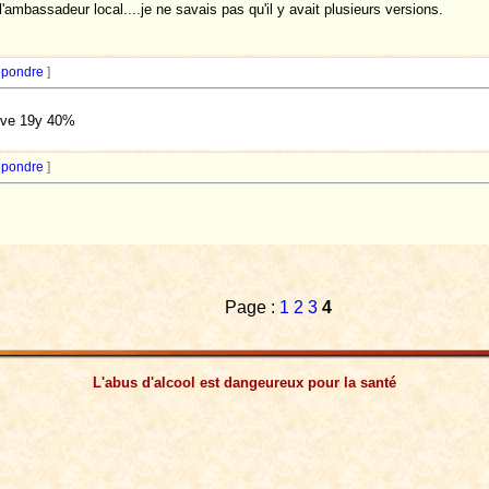
l'ambassadeur local....je ne savais pas qu'il y avait plusieurs versions.
pondre
]
erve 19y 40%
pondre
]
Page :
1
2
3
4
L'abus d'alcool est dangeureux pour la santé