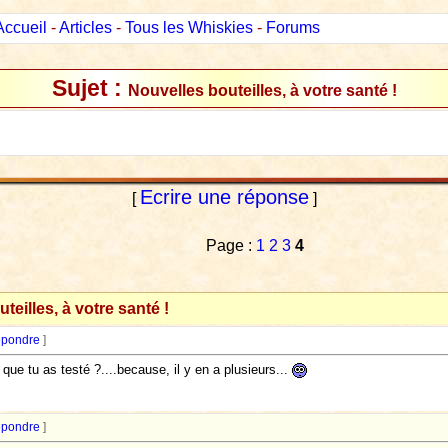
Accueil
-
Articles
-
Tous les Whiskies
-
Forums
Sujet :
Nouvelles bouteilles, à votre santé !
Ecrire une réponse
[
]
Page :
1
2
3
4
teilles, à votre santé !
pondre
]
 que tu as testé ?....because, il y en a plusieurs...
pondre
]