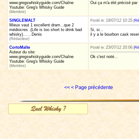
www.gregswhiskyguide.com/Chaîne
Oui ça m'a été précisé par 
Youtube: Greg's Whisky Guide
(Membre)
SINGLEMALT
19/07/12 10:25
Posté le:
[
Ré
Mieux vaut 1 excellent dram...que 2
médiocres .(Life is too short to drink bad
Si, si...
whisky).......Denis
il y a le bourbon cask res
(Rédacteur)
CortoMalte
23/07/12 20:06
Posté le:
[
Ré
Auteur du site:
www.gregswhiskyguide.com/Chaîne
Ok c'est noté...
Youtube: Greg's Whisky Guide
(Membre)
<<
< Page précédente