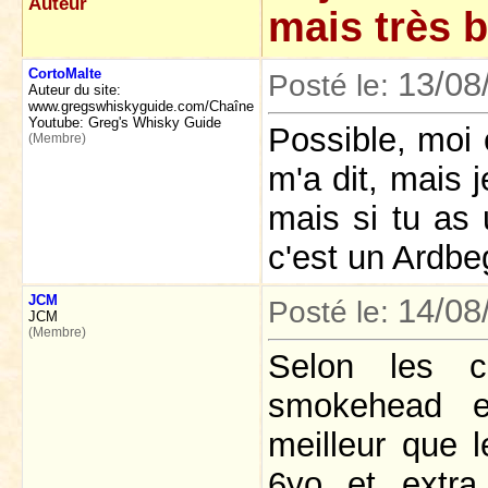
Auteur
mais très 
CortoMalte
13/08
Posté le:
Auteur du site:
www.gregswhiskyguide.com/Chaîne
Youtube: Greg's Whisky Guide
Possible, moi 
(Membre)
m'a dit, mais 
mais si tu as 
c'est un Ardbe
JCM
14/08
Posté le:
JCM
(Membre)
Selon les c
smokehead e
meilleur que 
6yo et extra