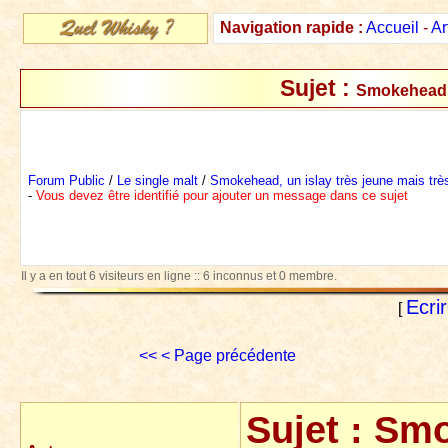
Navigation rapide :
Accueil
-
Ar
Sujet :
Smokehead, 
Forum Public
/
Le single malt
/
Smokehead, un islay très jeune mais trè
-
Vous devez être identifié pour ajouter un message dans ce sujet
Il y a en tout 6 visiteurs en ligne :: 6 inconnus et 0 membre.
Ecri
[
<<
< Page précédente
Sujet :
Smo