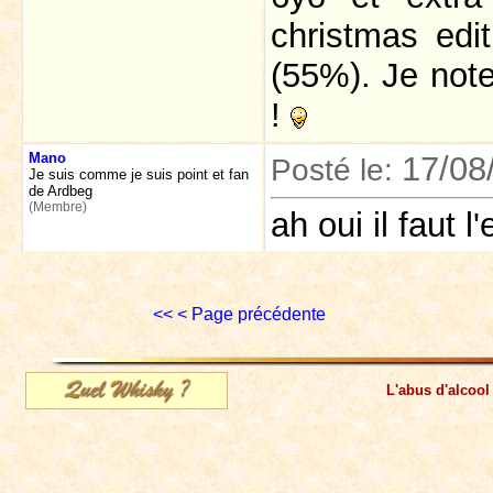
christmas edi
(55%). Je note
!
Mano
17/08
Posté le:
Je suis comme je suis point et fan
de Ardbeg
(Membre)
ah oui il faut 
<<
< Page précédente
L'abus d'alcool