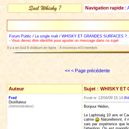
Navigation rapide :
Forum Public
/
Le single malt
/
WHISKY ET GRANDES SURFACES ?..
-
Vous devez être identifié pour ajouter un message dans ce sujet
Il y a en tout 8 visiteurs en ligne :: 8 inconnus et 0 membre.
<<
< Page précédente
Auteur
Sujet :
WHISKY ET 
Fred
13/04/09 15:14
Posté le:
[
Ré
Distillateur
(Administrateur)
Bonjour Hédon,
Le Laphroaig 10 ans et Cao
calme
Naturellemnt, il 
sais par expérience que l
l'attention. On est magni