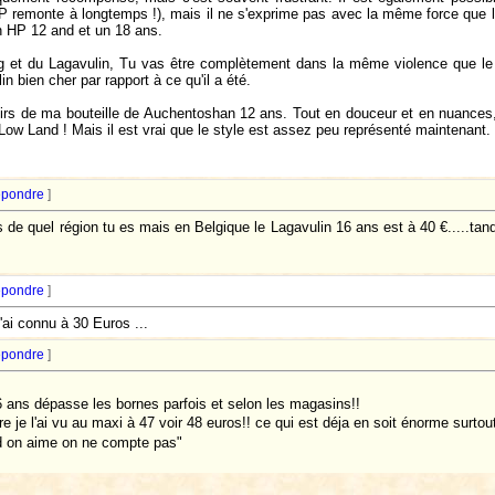
HP remonte à longtemps !), mais il ne s'exprime pas avec la même force que l
un HP 12 and et un 18 ans.
g et du Lagavulin, Tu vas être complètement dans la même violence que le La
n bien cher par rapport à ce qu'il a été.
nirs de ma bouteille de Auchentoshan 12 ans. Tout en douceur et en nuances,
Low Land ! Mais il est vrai que le style est assez peu représenté maintenant.
pondre
]
 de quel région tu es mais en Belgique le Lagavulin 16 ans est à 40 €.....ta
pondre
]
'ai connu à 30 Euros ...
pondre
]
16 ans dépasse les bornes parfois et selon les magasins!!
e je l'ai vu au maxi à 47 voir 48 euros!! ce qui est déja en soit énorme surtou
d on aime on ne compte pas"