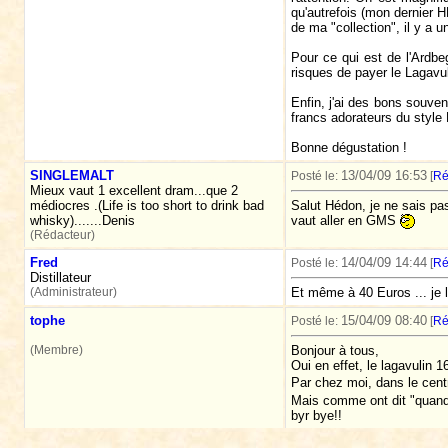
qu'autrefois (mon dernier 
de ma "collection", il y a 
Pour ce qui est de l'Ardbe
risques de payer le Lagavuli
Enfin, j'ai des bons souve
francs adorateurs du style 
Bonne dégustation !
SINGLEMALT
13/04/09 16:53
Posté le:
[
Ré
Mieux vaut 1 excellent dram...que 2
médiocres .(Life is too short to drink bad
Salut Hédon, je ne sais pas
whisky).......Denis
vaut aller en GMS
(Rédacteur)
Fred
14/04/09 14:44
Posté le:
[
Ré
Distillateur
(Administrateur)
Et même à 40 Euros ... je l
tophe
15/04/09 08:40
Posté le:
[
Ré
(Membre)
Bonjour à tous,
Oui en effet, le lagavulin 
Par chez moi, dans le centr
Mais comme ont dit "quan
byr bye!!