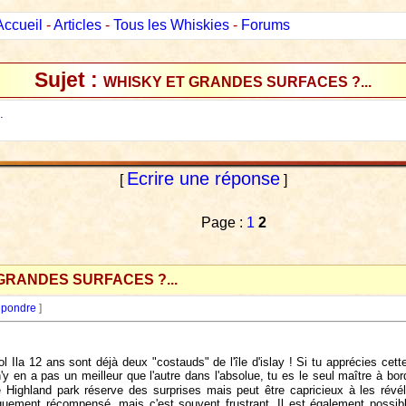
Accueil
-
Articles
-
Tous les Whiskies
-
Forums
Sujet :
WHISKY ET GRANDES SURFACES ?...
.
Ecrire une réponse
[
]
Page :
1
2
GRANDES SURFACES ?...
pondre
]
l Ila 12 ans sont déjà deux "costauds" de l'île d'islay ! Si tu apprécies ce
n'y en a pas un meilleur que l'autre dans l'absolue, tu es le seul maître à bo
e Highland park réserve des surprises mais peut être capricieux à les révé
fiquement récompensé, mais c'est souvent frustrant. Il est également possi