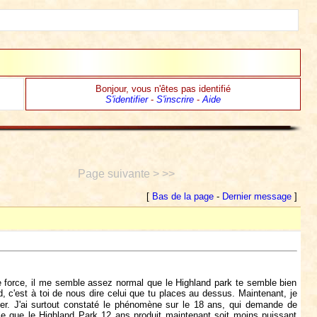
Bonjour, vous n'êtes pas identifié
S'identifier
-
S'inscrire
-
Aide
Page suivante > >>
[
Bas de la page
-
Dernier message
]
tte force, il me semble assez normal que le Highland park te semble bien
rd, c'est à toi de nous dire celui que tu places au dessus. Maintenant, je
ler. J'ai surtout constaté le phénomène sur le 18 ans, qui demande de
ble que le Highland Park 12 ans produit maintenant soit moins puissant