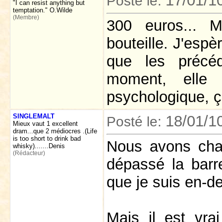
17/01/1
Posté le:
"I can resist anything but
temptation." O.Wilde
(Membre)
300 euros... M
bouteille. J'espè
que les précé
moment, elle 
psychologique, ça
SINGLEMALT
18/01/1
Posté le:
Mieux vaut 1 excellent
dram...que 2 médiocres .(Life
is too short to drink bad
Nous avons chac
whisky).......Denis
(Rédacteur)
dépassé la barr
que je suis en-d
Mais il est vra