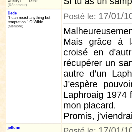
Si tu as un sampl
whisky).......Denis
(Rédacteur)
Dede
17/01/1
Posté le:
"I can resist anything but
temptation." O.Wilde
(Membre)
Malheureusemen
Mais grâce à la
croisé en d'aut
récupérer un sa
autre d'un Laph
J'espère pouvo
Laphroaig 1974 
mon placard.
Promis, j'viendrai
jeffdnn
17/01/1
Posté le: