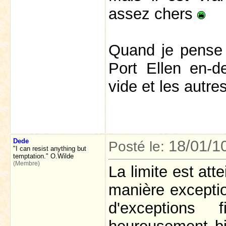
assez chers
Quand je pense 
Port Ellen en-d
vide et les autre
Dede
18/01/1
Posté le:
"I can resist anything but
temptation." O.Wilde
(Membre)
La limite est att
manière exceptio
d'exception