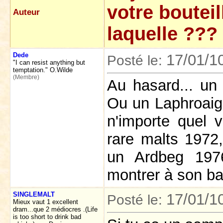
votre bouteil
Auteur
laquelle ???
Dede
17/01/1
Posté le:
"I can resist anything but
temptation." O.Wilde
(Membre)
Au hasard... un
Ou un Laphroaig 
n'importe quel 
rare malts 1972
un Ardbeg 1976
montrer à son b
SINGLEMALT
17/01/1
Posté le:
Mieux vaut 1 excellent
dram...que 2 médiocres .(Life
is too short to drink bad