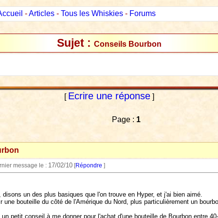
Accueil
-
Articles
-
Tous les Whiskies
-
Forums
Sujet :
Conseils Bourbon
Ecrire une réponse
[
]
Page :
1
urbon
17/02/10
ernier message le :
[
Répondre
]
 disons un des plus basiques que l'on trouve en Hyper, et j'ai bien aimé.
 une bouteille du côté de l'Amérique du Nord, plus particulièrement un bourbo
 un petit conseil à me donner pour l'achat d'une bouteille de Bourbon entre 40