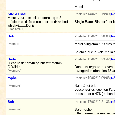
Merci.
SINGLEMALT
14/02/10 19:00
Posté le:
[
Ré
Mieux vaut 1 excellent dram...que 2
médiocres .(Life is too short to drink bad
Single Barrel Blanton's et 
whisky).......Denis
(Rédacteur)
Bob
15/02/10 20:03
Posté le:
[
Ré
(Membre)
Merci Singlemalt, tjs très r
Je crois que je vais me lais
Dede
15/02/10 23:42
Posté le:
[
Ré
"I can resist anything but temptation."
O.Wilde
Dans un registre souvent 
(Membre)
Invergordon (dans les 36 an
tophe
16/02/10 09:08
Posté le:
[
Ré
(Membre)
Salut à toi bob,
Lesconseilles que l'on t'
euros il est à 47%(du bon
Bob
17/02/10 21:33
Posté le:
[
Ré
(Membre)
Salut tophe,
Effectivement je m'étais d