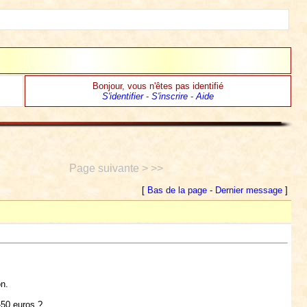
Bonjour, vous n'êtes pas identifié
S'identifier
-
S'inscrire
-
Aide
Page suivante > >>
[
Bas de la page
-
Dernier message
]
n.
-50 euros ?