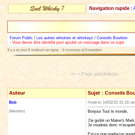
Navigation rapide :
Forum Public
/
Les autres whiskies et whiskeys
/
Conseils Bourbon
-
Vous devez être identifié pour ajouter un message dans ce sujet
Il y a en tout 8 visiteurs en ligne :: 8 inconnus et 0 membre.
<< < Page précédente
Auteur
Sujet :
Conseils Bo
Bob
14/02/10 15:18
Posté le:
, d
(Membre)
Bonjour Tout le monde,
J'ai goûté un Maker's Mark,
Je voudrais donc m'acquérir
Est-ce que quelqu'un aurait