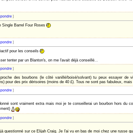
pondre
]
le Single Barrel Four Roses
pondre
]
éactif pour les conseils
ser tenter par un Blanton's, on me l'avait déjà conseillé...
pondre
]
proche des bourbons (le côté vanillé/boisé/solvant) tu peux essayer de vi
s) pour des prix dérisoires (moins de 40 £). Tous ne sont pas fabuleux, mais
pondre
]
a donné sont vraiment extra mais moi je te conseillerai un bourbon hors d
niment)
pondre
]
éjà questionné sur ce Elijah Craig. Je l'ai vu en bas de moi chez une russe 