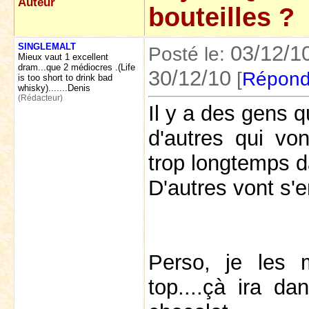
Auteur
bouteilles ?
SINGLEMALT
03/12/1
Posté le:
Mieux vaut 1 excellent
dram...que 2 médiocres .(Life
30/12/10
[
Répond
is too short to drink bad
whisky).......Denis
(Rédacteur)
Il y a des gens q
d'autres qui vont
trop longtemps da
D'autres vont s'e
Perso, je les 
top....çà ira da