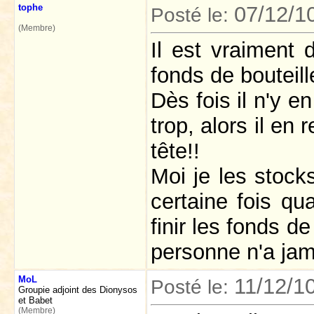
tophe
07/12/1
Posté le:
(Membre)
Il est vraiment d
fonds de bouteill
Dès fois il n'y e
trop, alors il en
tête!!
Moi je les stock
certaine fois qu
finir les fonds d
personne n'a ja
MoL
11/12/1
Posté le:
Groupie adjoint des Dionysos
et Babet
(Membre)