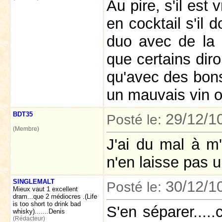
Au pire, s'il est 
en cocktail s'il 
duo avec de la c
que certains diro
qu'avec des bons 
un mauvais vin o
BDT35
29/12/1
Posté le:
(Membre)
J'ai du mal à m'
n'en laisse pas u
SINGLEMALT
30/12/1
Posté le:
Mieux vaut 1 excellent
dram...que 2 médiocres .(Life
is too short to drink bad
S'en séparer.....
whisky).......Denis
(Rédacteur)