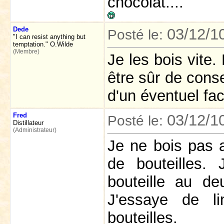
chocolat....
Dede
03/12/1
Posté le:
"I can resist anything but
temptation." O.Wilde
(Membre)
Je les bois vite.
être sûr de cons
d'un éventuel fac
Fred
03/12/1
Posté le:
Distillateur
(Administrateur)
Je ne bois pas 
de bouteilles.
bouteille au de
J'essaye de li
bouteilles.