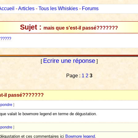
Accueil
-
Articles
-
Tous les Whiskies
-
Forums
Sujet :
mais que s'est-il passé???????
??????
Ecrire une réponse
[
]
Page :
1
2
3
st-il passé???????
pondre
]
e que valait le bowmore legend en terme de dégustation.
pondre
]
de dégustation et ces commentaires ici
Bowmore legend
.