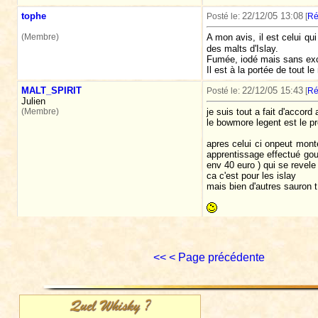
tophe
22/12/05 13:08
Posté le:
[
Ré
(Membre)
A mon avis, il est celui qu
des malts d'Islay.
Fumée, iodé mais sans ex
Il est à la portée de tout l
MALT_SPIRIT
22/12/05 15:43
Posté le:
[
Ré
Julien
(Membre)
je suis tout a fait d'accord
le bowmore legent est le pre
apres celui ci onpeut monte
apprentissage effectué gout
env 40 euro ) qui se revele 
ca c'est pour les islay
mais bien d'autres sauron 
<<
< Page précédente