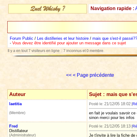
Navigation rapide :
Forum Public
/
Les distilleries et leur histoire
/
mais que s'est-il passé?
-
Vous devez être identifié pour ajouter un message dans ce sujet
Il y a en tout 7 visiteurs en ligne :: 7 inconnus et 0 membre.
<<
< Page précédente
Auteur
Sujet :
mais que s'e
laetitia
21/12/05 18:02
Posté le:
[
Ré
(Membre)
en fait je voulais savoir c
sinon merci pour les infos
Fred
21/12/05 18:13
Posté le:
[
Ré
Distillateur
(Administrateur)
Je t'invite à lire la fiche 