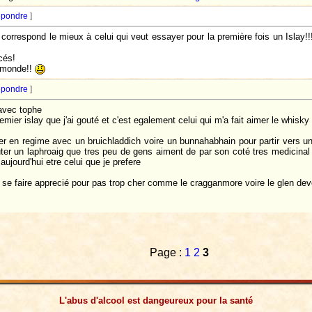
pondre
]
i correspond le mieux à celui qui veut essayer pour la première fois un Islay!
cés!
e monde!!
pondre
]
 avec tophe
mier islay que j'ai gouté et c'est egalement celui qui m'a fait aimer le whisky
r en regime avec un bruichladdich voire un bunnahabhain pour partir vers un l
er un laphroaig que tres peu de gens aiment de par son coté tres medicinal e
aujourd'hui etre celui que je prefere
t se faire apprecié pour pas trop cher comme le cragganmore voire le glen d
Page :
1
2
3
L'abus d'alcool est dangeureux pour la santé