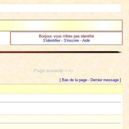
Bonjour, vous n'êtes pas identifié
S'identifier
-
S'inscrire
-
Aide
Page suivante > >>
[
Bas de la page
-
Dernier message
]