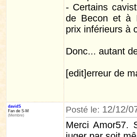
- Certains cavi
de Becon et à R
prix inférieurs à
Donc... autant d
[edit]erreur de ma
davidS
12/12/0
Posté le:
Fan de S-M
(Membre)
Merci Amor57. Si
juger par soit m