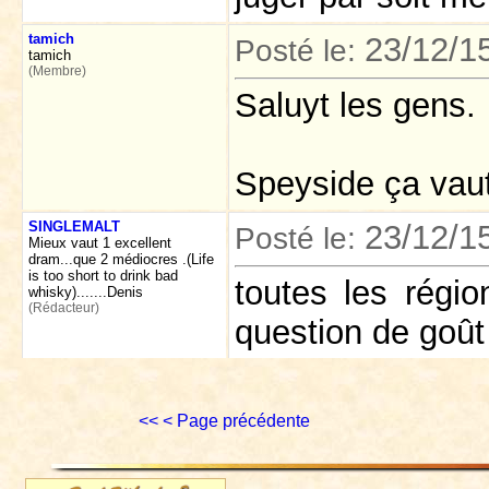
tamich
23/12/1
Posté le:
tamich
(Membre)
Saluyt les gens.
Speyside ça vaut
SINGLEMALT
23/12/1
Posté le:
Mieux vaut 1 excellent
dram...que 2 médiocres .(Life
is too short to drink bad
toutes les régio
whisky).......Denis
(Rédacteur)
question de goût e
<<
< Page précédente