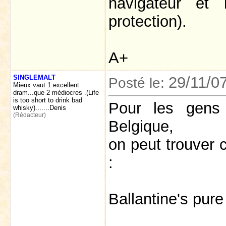
navigateur et
protection).
A+
SINGLEMALT
29/11/0
Posté le:
Mieux vaut 1 excellent
dram...que 2 médiocres .(Life
is too short to drink bad
Pour les gens 
whisky).......Denis
(Rédacteur)
Belgique,
on peut trouver 
:
Ballantine's pur