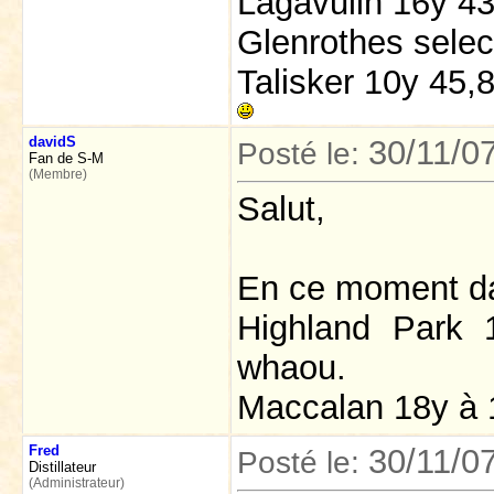
Lagavulin 16y 4
Glenrothes sele
Talisker 10y 45
davidS
30/11/0
Posté le:
Fan de S-M
(Membre)
Salut,
En ce moment da
Highland Park 
whaou.
Maccalan 18y à 1
Fred
30/11/0
Posté le:
Distillateur
(Administrateur)