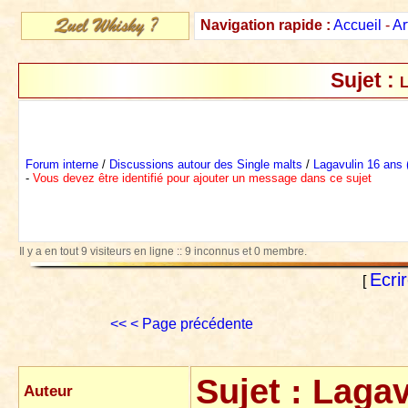
Navigation rapide :
Accueil
-
Ar
Sujet :
L
Forum interne
/
Discussions autour des Single malts
/
Lagavulin 16 ans 
-
Vous devez être identifié pour ajouter un message dans ce sujet
Il y a en tout 9 visiteurs en ligne :: 9 inconnus et 0 membre.
Ecri
[
<<
< Page précédente
Sujet :
Lagav
Auteur