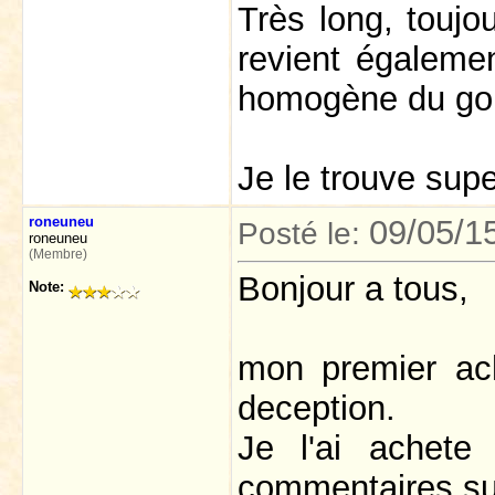
Très long, toujo
revient égalemen
homogène du gou
Je le trouve supe
roneuneu
09/05/1
Posté le:
roneuneu
(Membre)
Bonjour a tous,
Note:
mon premier ac
deception.
Je l'ai achete
commentaires sur