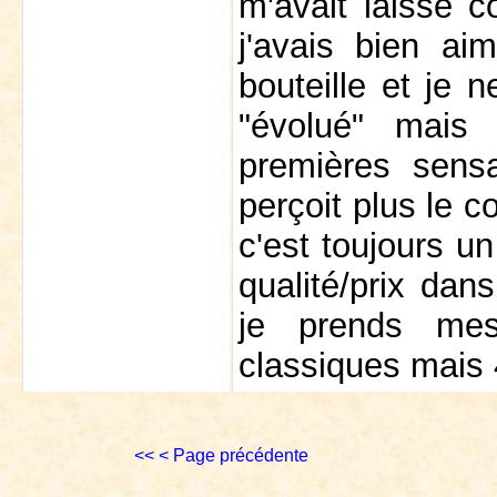
m'avait laissé 
j'avais bien a
bouteille et je 
"évolué" mais
premières sensa
perçoit plus le c
c'est toujours un
qualité/prix dan
je prends mes
classiques mais 
<<
< Page précédente