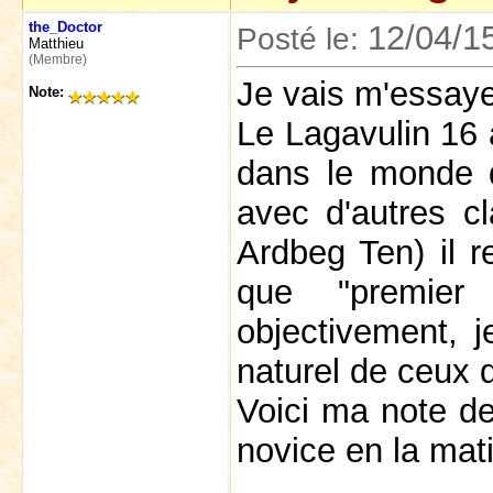
the_Doctor
12/04/1
Posté le:
Matthieu
(Membre)
Je vais m'essaye
Note:
Le Lagavulin 16 a
dans le monde d
avec d'autres cl
Ardbeg Ten) il r
que "premie
objectivement, j
naturel de ceux q
Voici ma note de
novice en la mati