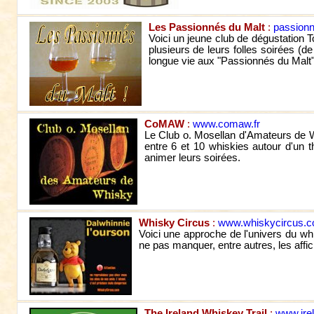
Les Passionnés du Malt
:
passionn
Voici un jeune club de dégustation 
plusieurs de leurs folles soirées (d
longue vie aux "Passionnés du Malt"
CoMAW
:
www.comaw.fr
Le Club o. Mosellan d'Amateurs de W
entre 6 et 10 whiskies autour d'un t
animer leurs soirées.
Whisky Circus
:
www.whiskycircus.
Voici une approche de l'univers du wh
ne pas manquer, entre autres, les affi
The Ireland Whiskey Trail
:
www.ire