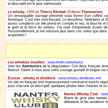
et descriptif est le plus intéressant.
Le whisky
, 1999 de
Thierry Bénitah
(Éditions
Flammarion
)
Un remarquable ouvrage présenté sous forme d'un coffret compo
Amérique. C'est très enrichissant. Le deuxième, Itinéraires et 
assez complexe car elle prend en compte le nez, la bouche et la fi
le goût et la force du whisky. J'ai noté d'importants écarts 
Personnellement, je me retrouve plus dans ces notes que dans ce
acquisition !
Les whiskies insolites
:
www.thelin.net/whisky/
Voici les
Aventuriers
de la dégustation. Ces deux français tes
finesse. Gloire à vous pour votre courage gustatif et longue vie à 
Ecosse : whisky et distillerie
:
www.whisky-distilleries.info
Un site en français très impressionnant construit et enrichi ré
pour chacune un descriptif, quelques photos bien choisies et un
Nantes Whisky Club
:
nant
Marre du gros plan nantais
débutants et les amateurs éc