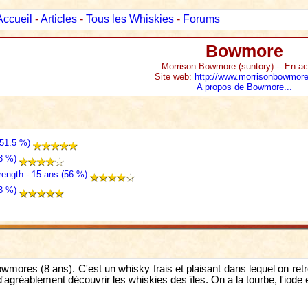
Accueil
-
Articles
-
Tous les Whiskies
-
Forums
Bowmore
Morrison Bowmore (suntory) -- En act
Site web:
http://www.morrisonbowmore
A propos de Bowmore...
51.5 %)
3 %)
ength - 15 ans (56 %)
3 %)
wmores (8 ans). C'est un whisky frais et plaisant dans lequel on retr
'agréablement découvrir les whiskies des îles. On a la tourbe, l'iode