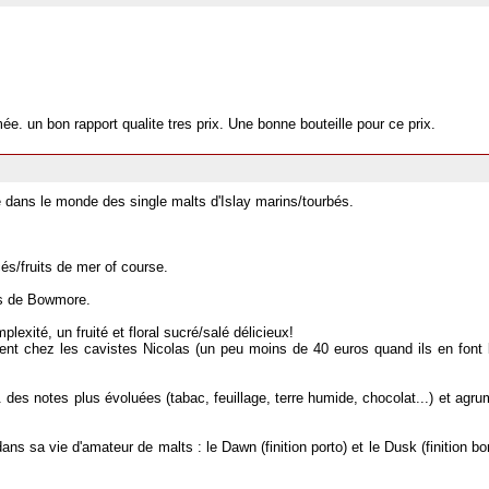
. un bon rapport qualite tres prix. Une bonne bouteille pour ce prix.
 dans le monde des single malts d'Islay marins/tourbés.
cés/fruits de mer of course.
ns de Bowmore.
lexité, un fruité et floral sucré/salé délicieux!
ellent chez les cavistes Nicolas (un peu moins de 40 euros quand ils en fon
 des notes plus évoluées (tabac, feuillage, terre humide, chocolat...) et agr
 sa vie d'amateur de malts : le Dawn (finition porto) et le Dusk (finition bo