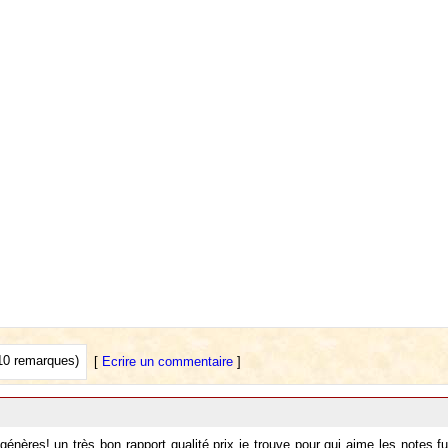
10 remarques)
[
Ecrire un commentaire
]
génères! un très bon rapport qualité prix je trouve pour qui aime les notes f