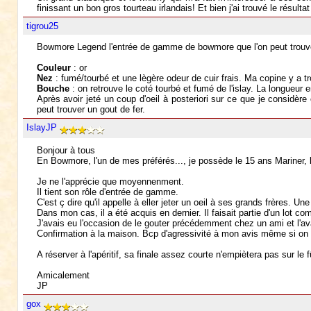
finissant un bon gros tourteau irlandais! Et bien j'ai trouvé le résul
tigrou25
Bowmore Legend l'entrée de gamme de bowmore que l'on peut trouve
Couleur
: or
Nez
: fumé/tourbé et une lègère odeur de cuir frais. Ma copine y a t
Bouche
: on retrouve le coté tourbé et fumé de l'islay. La longueur 
Après avoir jeté un coup d'oeil à posteriori sur ce que je considèr
peut trouver un gout de fer.
IslayJP
Bonjour à tous
En Bowmore, l'un de mes préférés..., je possède le 15 ans Mariner, l
Je ne l'apprécie que moyennenment.
Il tient son rôle d'entrée de gamme.
C'est ç dire qu'il appelle à eller jeter un oeil à ses grands frères. Un
Dans mon cas, il a été acquis en dernier. Il faisait partie d'un lot c
J'avais eu l'occasion de le gouter précédemment chez un ami et l'a
Confirmation à la maison. Bcp d'agressivité à mon avis même si on re
A réserver à l'apéritif, sa finale assez courte n'empiètera pas sur le 
Amicalement
JP
gox