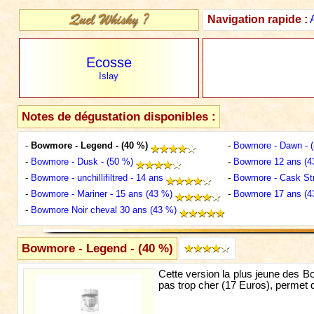
Navigation rapide :
Ecosse
Islay
Notes de dégustation disponibles :
-
Bowmore - Legend - (40 %)
-
Bowmore - Dawn - (
-
Bowmore - Dusk - (50 %)
-
Bowmore 12 ans (4
-
Bowmore - unchillifiltred - 14 ans
-
Bowmore - Cask Str
-
Bowmore - Mariner - 15 ans (43 %)
-
Bowmore 17 ans (4
-
Bowmore Noir cheval 30 ans (43 %)
Bowmore - Legend - (40 %)
Cette version la plus jeune des Bo
pas trop cher (17 Euros), permet d