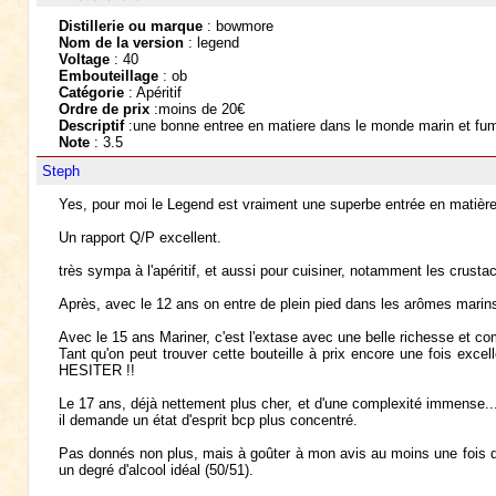
Distillerie ou marque
: bowmore
Nom de la version
: legend
Voltage
: 40
Embouteillage
: ob
Catégorie
: Apéritif
Ordre de prix
:moins de 20€
Descriptif
:une bonne entree en matiere dans le monde marin et fumée
Note
: 3.5
Steph
Yes, pour moi le Legend est vraiment une superbe entrée en matière
Un rapport Q/P excellent.
très sympa à l'apéritif, et aussi pour cuisiner, notamment les crusta
Après, avec le 12 ans on entre de plein pied dans les arômes mari
Avec le 15 ans Mariner, c'est l'extase avec une belle richesse et comp
Tant qu'on peut trouver cette bouteille à prix encore une fois exc
HESITER !!
Le 17 ans, déjà nettement plus cher, et d'une complexité immense...
il demande un état d'esprit bcp plus concentré.
Pas donnés non plus, mais à goûter à mon avis au moins une fois dans
un degré d'alcool idéal (50/51).