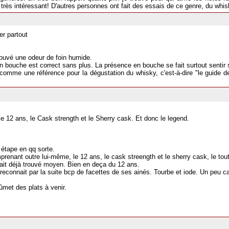
tat très intéressant! D'autres personnes ont fait des essais de ce genre, du whi
r partout
rouvé une odeur de foin humide.
en bouche est correct sans plus. La présence en bouche se fait surtout sentir s
e comme une référence pour la dégustation du whisky, c'est-à-dire "le guide 
e 12 ans, le Cask strength et le Sherry cask. Et donc le legend.
e étape en qq sorte.
omprenant outre lui-même, le 12 ans, le cask streength et le sherry cask, le tou
vait déjà trouvé moyen. Bien en deça du 12 ans.
connait par la suite bcp de facettes de ses ainés. Tourbe et iode. Un peu car
fûmet des plats à venir.