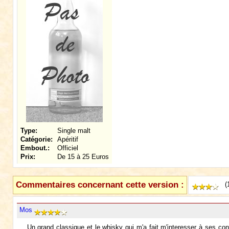
Type:
Single malt
Catégorie:
Apéritif
Embout.:
Officiel
Prix:
De 15 à 25 Euros
Commentaires concernant cette version :
(
Mos
Un grand classique et le whisky qui m'a fait m'interesser à ses con