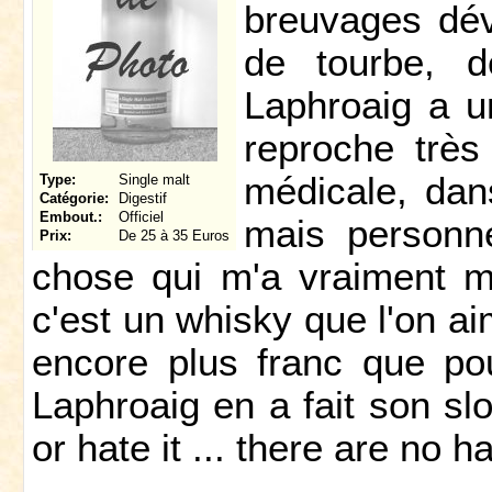
breuvages dév
de tourbe, 
Laphroaig a un
reproche très
médicale, dans
Type:
Single malt
Catégorie:
Digestif
Embout.:
Officiel
mais personne
Prix:
De 25 à 35 Euros
chose qui m'a vraiment m
c'est un whisky que l'on ai
encore plus franc que pou
Laphroaig en a fait son slo
or hate it ... there are no h