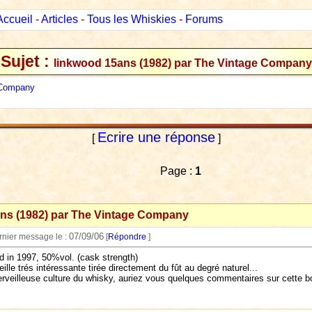
Accueil
-
Articles
-
Tous les Whiskies
-
Forums
Sujet :
linkwood 15ans (1982) par The Vintage Company
 Company
Ecrire une réponse
[
]
Page :
1
ns (1982) par The Vintage Company
07/09/06
ernier message le :
[
Répondre
]
d in 1997, 50%vol. (cask strength)
ille trés intéressante tirée directement du fût au degré naturel...
rveilleuse culture du whisky, auriez vous quelques commentaires sur cette bou