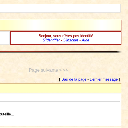
Bonjour, vous n'êtes pas identifié
S'identifier
-
S'inscrire
-
Aide
Page suivante > >>
[
Bas de la page
-
Dernier message
]
teille...