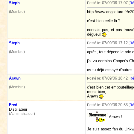
Steph
07/09/06 17:07
Posté le:
[
Ré
(Membre)
http://www.angostura.fr/c
c'est bien celle là ?...
connais pas, et pas trouvé 
dégueu!
Steph
07/09/06 17:12
Posté le:
[
Ré
(Membre)
après, tout dépend le prix q
j'ai vu certains Cooper's C
as-tu déjà essayé d'autres
Arawn
07/09/06 18:42
Posté le:
[
Ré
(Membre)
c'est bien cet embouteillage
merci bien,
Arawn
Fred
07/09/06 20:53
Posté le:
[
Ré
Distillateur
(Administrateur)
Arawn !
Je suis assez fan du Linkwo