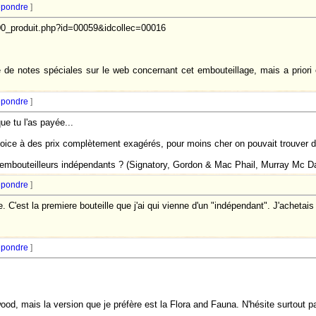
pondre
]
200_produit.php?id=00059&idcollec=00016
de notes spéciales sur le web concernant cet embouteillage, mais a priori el
pondre
]
ue tu l'as payée...
hoice à des prix complètement exagérés, pour moins cher on pouvait trouver d'a
 embouteilleurs indépendants ? (Signatory, Gordon & Mac Phail, Murray Mc Dav
pondre
]
. C'est la premiere bouteille que j'ai qui vienne d'un "indépendant". J'achetais 
pondre
]
od, mais la version que je préfère est la Flora and Fauna. N'hésite surtout 