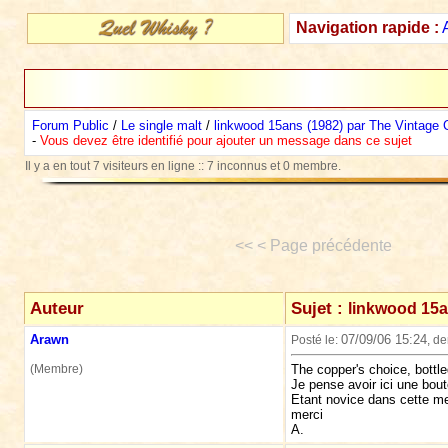
Navigation rapide :
Forum Public
/
Le single malt
/
linkwood 15ans (1982) par The Vintage
-
Vous devez être identifié pour ajouter un message dans ce sujet
Il y a en tout 7 visiteurs en ligne :: 7 inconnus et 0 membre.
<< < Page précédente
Auteur
Sujet :
linkwood 15a
Arawn
07/09/06 15:24
Posté le:
, d
(Membre)
The copper's choice, bottle
Je pense avoir ici une boute
Etant novice dans cette me
merci
A.