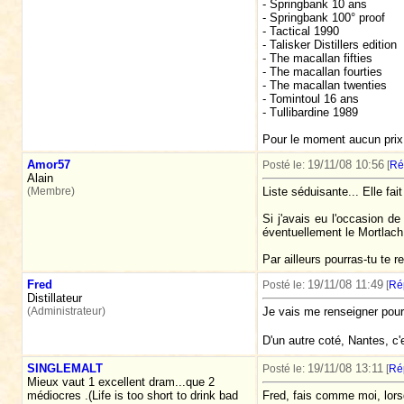
- Springbank 10 ans
- Springbank 100° proof
- Tactical 1990
- Talisker Distillers edition
- The macallan fifties
- The macallan fourties
- The macallan twenties
- Tomintoul 16 ans
- Tullibardine 1989
Pour le moment aucun prix
Amor57
19/11/08 10:56
Posté le:
[
Ré
Alain
(Membre)
Liste séduisante... Elle fa
Si j'avais eu l'occasion d
éventuellement le Mortlach 1
Par ailleurs pourras-tu te 
Fred
19/11/08 11:49
Posté le:
[
Ré
Distillateur
(Administrateur)
Je vais me renseigner pour 
D'un autre coté, Nantes, c'
SINGLEMALT
19/11/08 13:11
Posté le:
[
Ré
Mieux vaut 1 excellent dram...que 2
médiocres .(Life is too short to drink bad
Fred, fais comme moi, lors