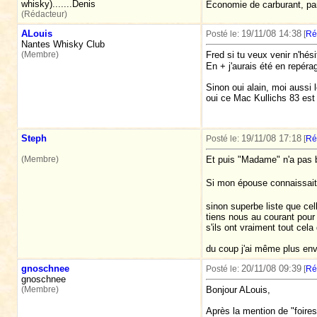
whisky).......Denis
Economie de carburant, p
(Rédacteur)
ALouis
19/11/08 14:38
Posté le:
[
Ré
Nantes Whisky Club
(Membre)
Fred si tu veux venir n'hés
En + j'aurais été en repérag
Sinon oui alain, moi aussi 
oui ce Mac Kullichs 83 est i
Steph
19/11/08 17:18
Posté le:
[
Ré
(Membre)
Et puis "Madame" n'a pas b
Si mon épouse connaissait 
sinon superbe liste que cel
tiens nous au courant pour 
s'ils ont vraiment tout cel
du coup j'ai même plus envi
gnoschnee
20/11/08 09:39
Posté le:
[
Ré
gnoschnee
(Membre)
Bonjour ALouis,
Après la mention de "foires à