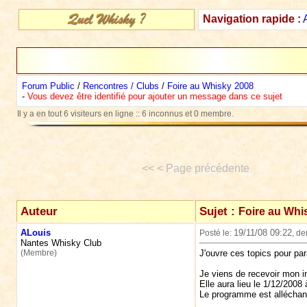
Navigation rapide :
Forum Public
/
Rencontres / Clubs
/
Foire au Whisky 2008
-
Vous devez être identifié pour ajouter un message dans ce sujet
Il y a en tout 6 visiteurs en ligne :: 6 inconnus et 0 membre.
<< < Page précédente
Auteur
Sujet :
Foire au Whi
ALouis
19/11/08 09:22
Posté le:
, de
Nantes Whisky Club
(Membre)
J'ouvre ces topics pour par
Je viens de recevoir mon in
Elle aura lieu le 1/12/2008 
Le programme est alléchant