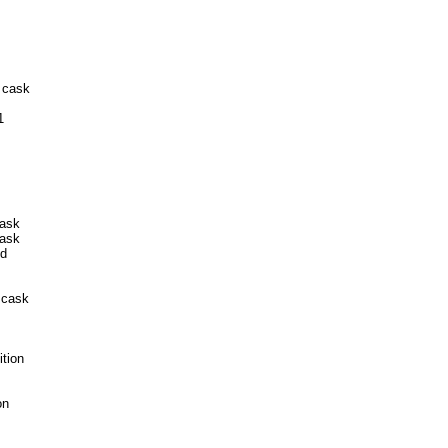
 cask
1
cask
cask
ed
 cask
ition
on