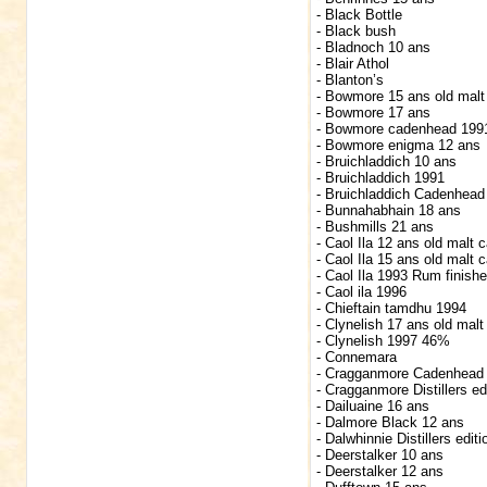
- Black Bottle
- Black bush
- Bladnoch 10 ans
- Blair Athol
- Blanton’s
- Bowmore 15 ans old malt
- Bowmore 17 ans
- Bowmore cadenhead 199
- Bowmore enigma 12 ans
- Bruichladdich 10 ans
- Bruichladdich 1991
- Bruichladdich Cadenhead
- Bunnahabhain 18 ans
- Bushmills 21 ans
- Caol Ila 12 ans old malt 
- Caol Ila 15 ans old malt 
- Caol Ila 1993 Rum finish
- Caol ila 1996
- Chieftain tamdhu 1994
- Clynelish 17 ans old malt
- Clynelish 1997 46%
- Connemara
- Cragganmore Cadenhead
- Cragganmore Distillers ed
- Dailuaine 16 ans
- Dalmore Black 12 ans
- Dalwhinnie Distillers editi
- Deerstalker 10 ans
- Deerstalker 12 ans