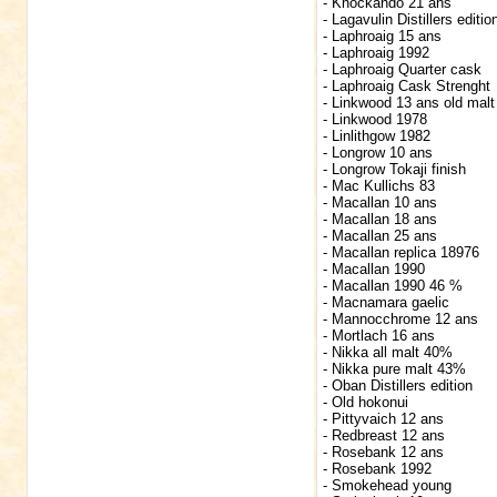
- Knockando 21 ans
- Lagavulin Distillers editio
- Laphroaig 15 ans
- Laphroaig 1992
- Laphroaig Quarter cask
- Laphroaig Cask Strenght
- Linkwood 13 ans old malt
- Linkwood 1978
- Linlithgow 1982
- Longrow 10 ans
- Longrow Tokaji finish
- Mac Kullichs 83
- Macallan 10 ans
- Macallan 18 ans
- Macallan 25 ans
- Macallan replica 18976
- Macallan 1990
- Macallan 1990 46 %
- Macnamara gaelic
- Mannocchrome 12 ans
- Mortlach 16 ans
- Nikka all malt 40%
- Nikka pure malt 43%
- Oban Distillers edition
- Old hokonui
- Pittyvaich 12 ans
- Redbreast 12 ans
- Rosebank 12 ans
- Rosebank 1992
- Smokehead young