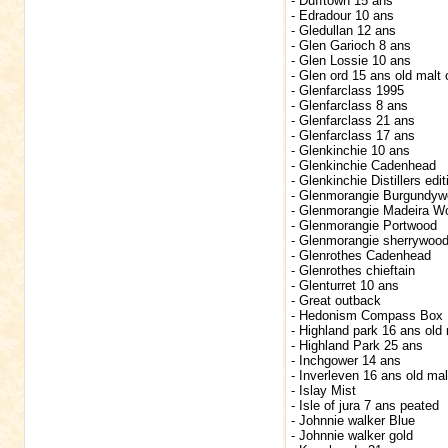
- Dufftown 15 ans
- Edradour 10 ans
- Gledullan 12 ans
- Glen Garioch 8 ans
- Glen Lossie 10 ans
- Glen ord 15 ans old malt
- Glenfarclass 1995
- Glenfarclass 8 ans
- Glenfarclass 21 ans
- Glenfarclass 17 ans
- Glenkinchie 10 ans
- Glenkinchie Cadenhead
- Glenkinchie Distillers edit
- Glenmorangie Burgundyw
- Glenmorangie Madeira W
- Glenmorangie Portwood
- Glenmorangie sherrywoo
- Glenrothes Cadenhead
- Glenrothes chieftain
- Glenturret 10 ans
- Great outback
- Hedonism Compass Box
- Highland park 16 ans old
- Highland Park 25 ans
- Inchgower 14 ans
- Inverleven 16 ans old ma
- Islay Mist
- Isle of jura 7 ans peated
- Johnnie walker Blue
- Johnnie walker gold