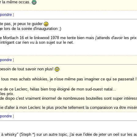
ar la même occas.
pondre
]
ite pas, je peux te guider
e lors de la soirée d'inauguration ;)
le Mortlach 16 et le linkwood 1978 me tente bien mais j'attends d'avoir les pri
ntrigant car rien vu à son sujet sur le net.
pondre
]
esoin de tout savoir non plus!
tous mes achats whiskies, je n'ose même pas imaginer ce qui se passerait !
le de ce Leclerc, hélas bien trop éloigné de mon sud-ouest natal...
les prix.
a de dispo c'est vraiment énorme! de nombreuses bouteilles sont super intéres
e d'aller à mon Leclerc le plus proche tellement la comparaison va être misér
pondre
]
 whisky" (Steph *) sur un autre topic, j'ai eue l'idée de jeter un oeil sur les au