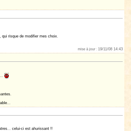
x, qui risque de modifier mes choix.
19/11/08 14:43
mise à jour :
...
santes.
able...
tres... celui-ci est ahurissant !!