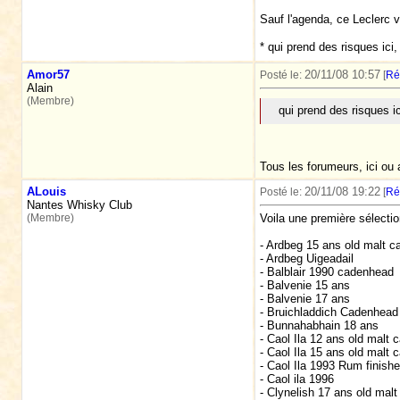
Sauf l'agenda, ce Leclerc 
* qui prend des risques ici
Amor57
20/11/08 10:57
Posté le:
[
Ré
Alain
(Membre)
qui prend des risques i
Tous les forumeurs, ici ou 
ALouis
20/11/08 19:22
Posté le:
[
Ré
Nantes Whisky Club
(Membre)
Voila une première sélectio
- Ardbeg 15 ans old malt c
- Ardbeg Uigeadail
- Balblair 1990 cadenhead
- Balvenie 15 ans
- Balvenie 17 ans
- Bruichladdich Cadenhead
- Bunnahabhain 18 ans
- Caol Ila 12 ans old malt 
- Caol Ila 15 ans old malt 
- Caol Ila 1993 Rum finish
- Caol ila 1996
- Clynelish 17 ans old malt