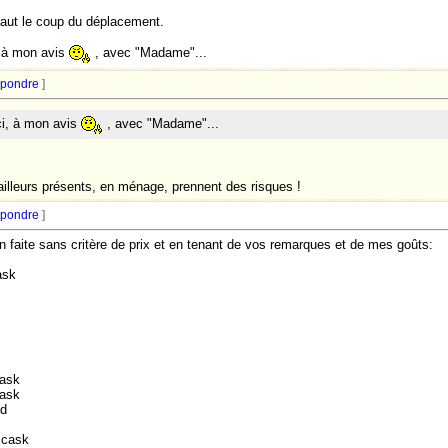
vaut le coup du déplacement.
, à mon avis
, avec "Madame"...
pondre
]
ci, à mon avis
, avec "Madame"...
ailleurs présents, en ménage, prennent des risques !
pondre
]
n faite sans critère de prix et en tenant de vos remarques et de mes goûts:
ask
cask
cask
ed
 cask