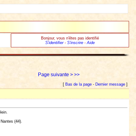
Bonjour, vous n'êtes pas identifié
S'identifier
-
S'inscrire
-
Aide
Page suivante >
>>
[
Bas de la page
-
Dernier message
]
lein.
 Nantes (44).