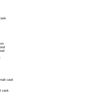
 cask
ion
ood
ood
d
 malt cask
lt cask