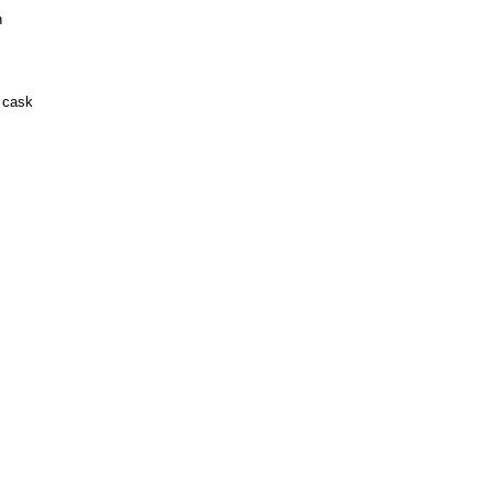
n
 cask