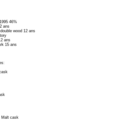
:
 1995 46%
2 ans
 double wood 12 ans
tory
12 ans
rk 15 ans
es:
 cask
ask
d Malt cask