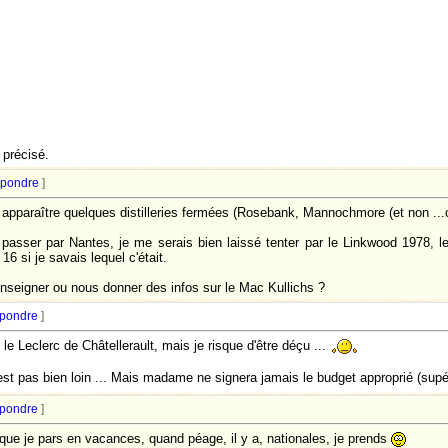
 précisé.
pondre
]
it apparaître quelques distilleries fermées (Rosebank, Mannochmore (et non ...c
e passer par Nantes, je me serais bien laissé tenter par le Linkwood 1978, l
6 si je savais lequel c'était.
renseigner ou nous donner des infos sur le Mac Kullichs ?
pondre
]
le Leclerc de Châtellerault, mais je risque d'être déçu ...
est pas bien loin ... Mais madame ne signera jamais le budget approprié (supé
pondre
]
que je pars en vacances, quand péage, il y a, nationales, je prends