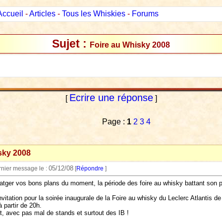
Accueil
-
Articles
-
Tous les Whiskies
-
Forums
Sujet :
Foire au Whisky 2008
Ecrire une réponse
[
]
Page :
1
2
3
4
sky 2008
05/12/08
rnier message le :
[
Répondre
]
atger vos bons plans du moment, la période des foire au whisky battant son p
vitation pour la soirée inaugurale de la Foire au whisky du Leclerc Atlantis de
à partir de 20h.
, avec pas mal de stands et surtout des IB !