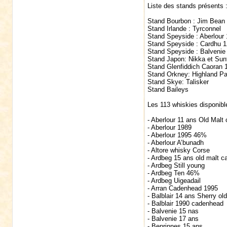
Liste des stands présents 
Stand Bourbon : Jim Bean
Stand Irlande : Tyrconnel
Stand Speyside : Aberlour
Stand Speyside : Cardhu 1
Stand Speyside : Balvenie
Stand Japon: Nikka et Sun
Stand Glenfiddich Caoran 
Stand Orkney: Highland Pa
Stand Skye: Talisker
Stand Baileys
Les 113 whiskies disponibl
- Aberlour 11 ans Old Malt
- Aberlour 1989
- Aberlour 1995 46%
- Aberlour A’bunadh
- Altore whisky Corse
- Ardbeg 15 ans old malt c
- Ardbeg Still young
- Ardbeg Ten 46%
- Ardbeg Uigeadail
- Arran Cadenhead 1995
- Balblair 14 ans Sherry ol
- Balblair 1990 cadenhead
- Balvenie 15 nas
- Balvenie 17 ans
- Benrinnes 15 ans