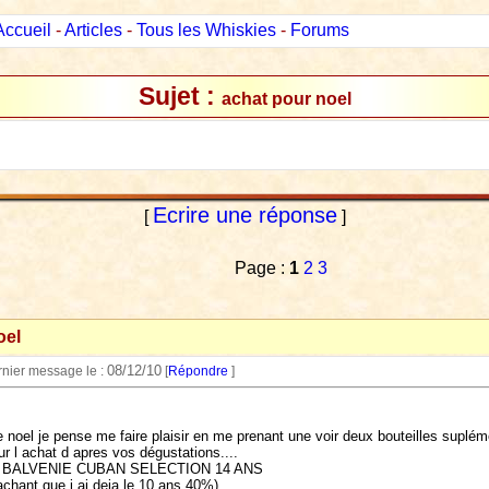
Accueil
-
Articles
-
Tous les Whiskies
-
Forums
Sujet :
achat pour noel
Ecrire une réponse
[
]
Page :
1
2
3
oel
08/12/10
rnier message le :
[
Répondre
]
e noel je pense me faire plaisir en me prenant une voir deux bouteilles suplé
r l achat d apres vos dégustations....
n THE BALVENIE CUBAN SELECTION 14 ANS
ant que j ai deja le 10 ans 40%)