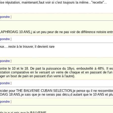
se réputation, maintenant,faut voir si c'est toujours la même..."recette"...
pondre
]
 LAPHROAIG 10 ANS,j ai un peu peur de ne pas voir de différence notoire entre
pondre
]
x....reste à le trouver, il devient rare
pondre
]
 entre le 10 et le 18. De part la puissance du 18yo, embouteillé à 48%. Il es
ustation comparative en te versant un verre de chaque et en passant de l'un 
ger un bout de pain en passant d'un verre à l'autre).
pondre
]
écider pour THE BALVENIE CUBAN SELECTION,je pense qu il ne ressemble a 
OAIG 18 ANS,je sais que je ne serais pas décu,d autant que le 10 ANS et plus 
pondre
]
ble,je n ai pris que le BALVENIE