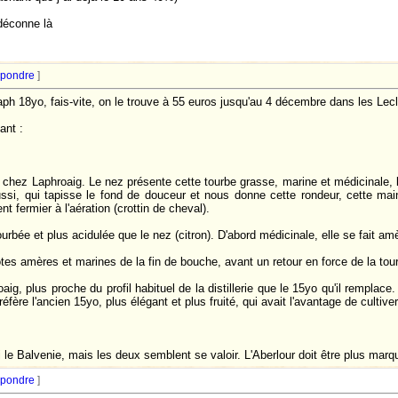
éconne là
pondre
]
ph 18yo, fais-vite, on le trouve à 55 euros jusqu'au 4 décembre dans les Lecl
ant :
 chez Laphroaig. Le nez présente cette tourbe grasse, marine et médicinale,
ussi, qui tapisse le fond de douceur et nous donne cette rondeur, cette ma
nt fermier à l'aération (crottin de cheval).
rbée et plus acidulée que le nez (citron). D'abord médicinale, elle se fait amèr
otes amères et marines de la fin de bouche, avant un retour en force de la tour
ig, plus proche du profil habituel de la distillerie que le 15yo qu'il remplac
fère l'ancien 15yo, plus élégant et plus fruité, qui avait l'avantage de cultiv
ni le Balvenie, mais les deux semblent se valoir. L'Aberlour doit être plus marqu
pondre
]