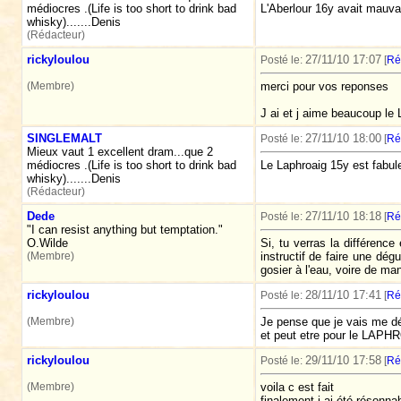
médiocres .(Life is too short to drink bad
L'Aberlour 16y avait mauvai
whisky).......Denis
(Rédacteur)
rickyloulou
27/11/10 17:07
Posté le:
[
Ré
(Membre)
merci pour vos reponses
J ai et j aime beaucoup le
SINGLEMALT
27/11/10 18:00
Posté le:
[
Ré
Mieux vaut 1 excellent dram...que 2
médiocres .(Life is too short to drink bad
Le Laphroaig 15y est fabuleu
whisky).......Denis
(Rédacteur)
Dede
27/11/10 18:18
Posté le:
[
Ré
"I can resist anything but temptation."
O.Wilde
Si, tu verras la différence
(Membre)
instructif de faire une dég
gosier à l'eau, voire de man
rickyloulou
28/11/10 17:41
Posté le:
[
Ré
(Membre)
Je pense que je vais me d
et peut etre pour le LAPHR
rickyloulou
29/11/10 17:58
Posté le:
[
Ré
(Membre)
voila c est fait
finalement j ai été résonna