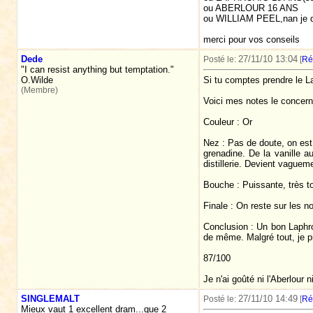
ou ABERLOUR 16 ANS
ou WILLIAM PEEL,nan je d
merci pour vos conseils
Dede
27/11/10 13:04
Posté le:
[
Ré
"I can resist anything but temptation."
O.Wilde
Si tu comptes prendre le La
(Membre)
Voici mes notes le concern
Couleur : Or
Nez : Pas de doute, on est
grenadine. De la vanille a
distillerie. Devient vagueme
Bouche : Puissante, très tou
Finale : On reste sur les n
Conclusion : Un bon Laphroa
de même. Malgré tout, je pré
87/100
Je n'ai goûté ni l'Aberlour 
SINGLEMALT
27/11/10 14:49
Posté le:
[
Ré
Mieux vaut 1 excellent dram...que 2