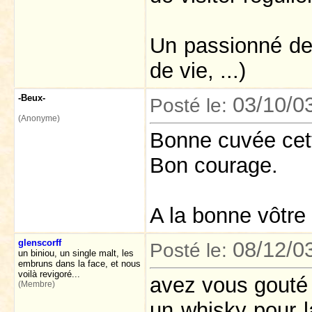
Un passionné de 
de vie, ...)
-Beux-
03/10/0
Posté le:
(Anonyme)
Bonne cuvée cett
Bon courage.
A la bonne vôtre 
glenscorff
08/12/0
Posté le:
un biniou, un single malt, les
embruns dans la face, et nous
voilà revigoré...
avez vous gouté
(Membre)
un whisky pour l