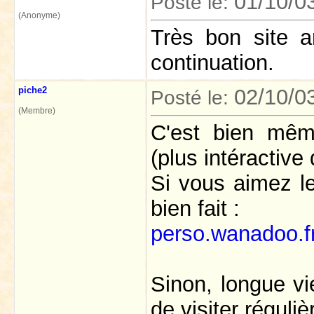
01/10/0
Posté le:
(Anonyme)
Très bon site 
continuation.
piche2
02/10/0
Posté le:
(Membre)
C'est bien même
(plus intéractive
Si vous aimez le 
bien fait :
perso.wanadoo.fr
Sinon, longue vi
de visiter réguli