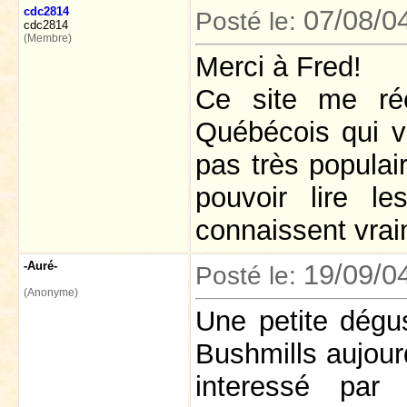
cdc2814
07/08/0
Posté le:
cdc2814
(Membre)
Merci à Fred!
Ce site me ré
Québécois qui vi
pas très populai
pouvoir lire l
connaissent vrai
-Auré-
19/09/0
Posté le:
(Anonyme)
Une petite dégus
Bushmills aujour
interessé par