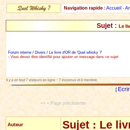
Navigation rapide :
Accueil
-
Ar
Sujet :
Le li
Forum interne
/
Divers
/
Le livre d'OR de 'Quel whisky ?'
-
Vous devez être identifié pour ajouter un message dans ce sujet
Il y a en tout 7 visiteurs en ligne :: 7 inconnus et 0 membre.
Ecri
[
<< < Page précédente
Sujet :
Le li
Auteur