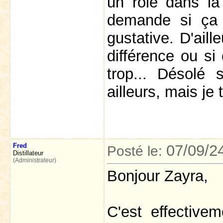
un rôle dans la
demande si ça p
gustative. D'aill
différence ou si
trop... Désolé 
ailleurs, mais je 
Fred
07/09/2
Posté le:
Distillateur
(Administrateur)
Bonjour Zayra,
C'est effective