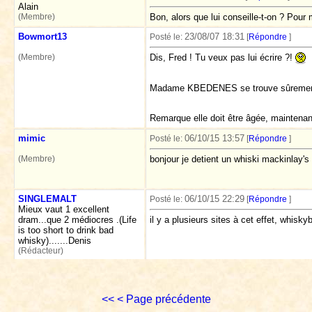
Alain
(Membre)
Bon, alors que lui conseille-t-on ? Pour
Bowmort13
23/08/07 18:31
Posté le:
[
Répondre
]
(Membre)
Dis, Fred ! Tu veux pas lui écrire ?!
Madame KBEDENES se trouve sûrement q
Remarque elle doit être âgée, maintenan
mimic
06/10/15 13:57
Posté le:
[
Répondre
]
(Membre)
bonjour je detient un whiski mackinlay'
SINGLEMALT
06/10/15 22:29
Posté le:
[
Répondre
]
Mieux vaut 1 excellent
dram...que 2 médiocres .(Life
il y a plusieurs sites à cet effet, whisk
is too short to drink bad
whisky).......Denis
(Rédacteur)
<<
< Page précédente