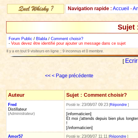
Navigation rapide :
Accueil
-
Ar
Sujet 
Forum Public
/
Blabla
/
Comment choisir?
-
Vous devez être identifié pour ajouter un message dans ce sujet
Il y a en tout 9 visiteurs en ligne :: 9 inconnus et 0 membre.
Ecri
[
<<
< Page précédente
Auteur
Sujet :
Comment choisir?
Fred
23/08/07 09:23
Posté le:
[
Répondre
]
Distillateur
(Administrateur)
[informaticien]
Et moi j'attends depuis bien plus long
!
[/informaticien]
Amor57
23/08/07 11:11
Posté le:
[
Répondre
]