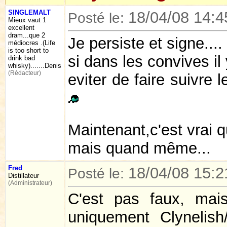
SINGLEMALT
18/04/08 14:4
Posté le:
Mieux vaut 1
excellent
dram...que 2
Je persiste et signe....
médiocres .(Life
is too short to
si dans les convives il
drink bad
whisky).......Denis
(Rédacteur)
eviter de faire suivre 
Maintenant,c'est vrai q
mais quand même...
Fred
18/04/08 15:2
Posté le:
Distillateur
(Administrateur)
C'est pas faux, mais
uniquement Clynelis