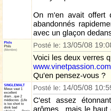
On m'en avait offert 
abandonnés rapidemen
avec un glaçon dedans
Phils
13/05/08 19:0
Posté le:
Phils
(Membre)
Voici les deux verres 
www.vinetpassion.com
Qu'en pensez-vous ?
SINGLEMALT
14/05/08 10:5
Posté le:
Mieux vaut 1
excellent
dram...que 2
C'est assez étonnan
médiocres .(Life
is too short to
arômes...mais le haut d
drink bad