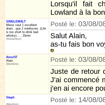
Lorsqu'il fait
Lowland à la bon
SINGLEMALT
03/08/0
Posté le:
Mieux vaut 1 excellent
dram...que 2 médiocres .(Life
is too short to drink bad
Salut Alain,
whisky).......Denis
(Rédacteur)
as-tu fais bon v
Amor57
03/08/0
Posté le:
Alain
(Membre)
Juste de retour 
J'ai commencé ma
j'en ai encore p
Steph
14/08/0
Posté le:
(Membre)