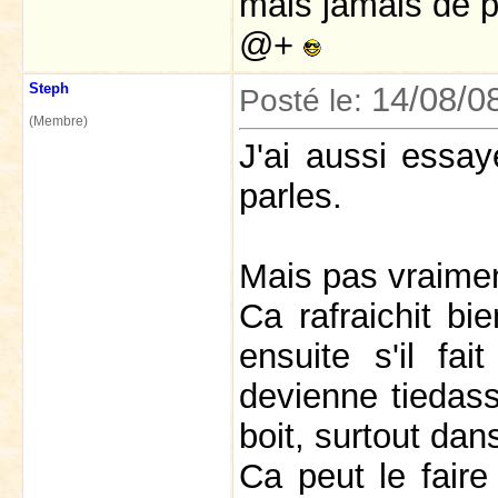
mais jamais de p
@+
Steph
14/08/0
Posté le:
(Membre)
J'ai aussi essay
parles.
Mais pas vraime
Ca rafraichit bi
ensuite s'il fa
devienne tiedas
boit, surtout dans
Ca peut le faire