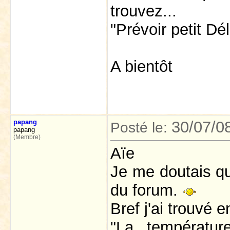
trouvez...
"Prévoir petit Dél
A bientôt
papang
30/07/0
Posté le:
papang
(Membre)
Aïe
Je me doutais que
du forum.
Bref j'ai trouvé e
"La températu