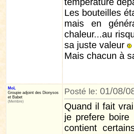
température dépa
Les bouteilles éta
mais en général
chaleur...au ris
sa juste valeur
Mais chacun à s
MoL
01/08/0
Posté le:
Groupie adjoint des Dionysos
et Babet
(Membre)
Quand il fait vra
je prefere boire
contient certai