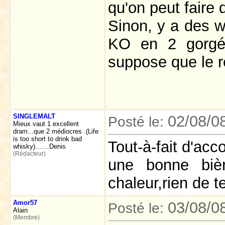
qu'on peut faire d
Sinon, y a des w
KO en 2 gorgée
suppose que le re
SINGLEMALT
02/08/0
Posté le:
Mieux vaut 1 excellent
dram...que 2 médiocres .(Life
is too short to drink bad
Tout-à-fait d'acc
whisky).......Denis
(Rédacteur)
une bonne bièr
chaleur,rien de te
Amor57
03/08/0
Posté le:
Alain
(Membre)