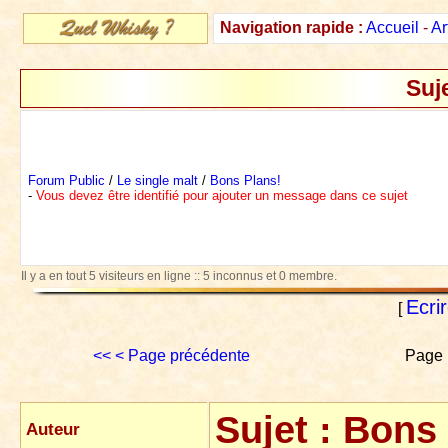
Navigation rapide :
Accueil
-
Ar
Suj
Forum Public
/
Le single malt
/
Bons Plans!
-
Vous devez être identifié pour ajouter un message dans ce sujet
Il y a en tout 5 visiteurs en ligne :: 5 inconnus et 0 membre.
Ecri
[
<<
< Page précédente
Page 
Sujet :
Bons 
Auteur