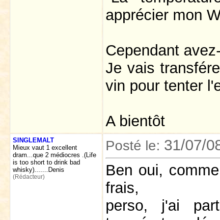
apprécier mon W
Cependant avez-
Je vais transfér
vin pour tenter l
A bientôt
SINGLEMALT
31/07/0
Posté le:
Mieux vaut 1 excellent
dram...que 2 médiocres .(Life
is too short to drink bad
Ben oui, comme 
whisky).......Denis
(Rédacteur)
frais,
perso, j'ai pa