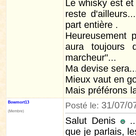
Le whisky est et
reste d'ailleurs
part entière .
Heureusement po
aura toujours 
marcheur"...
Ma devise sera..
Mieux vaut en go
Mais préférons la
Bowmort13
31/07/0
Posté le:
(Membre)
Salut Denis
..
que je parlais, 