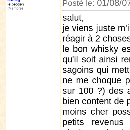
01/08/0
Posté le:
le béotien
(Membre)
salut,
je viens juste m
réagir à 2 choses
le bon whisky es
qu'il soit ainsi 
sagoins qui met
ne me choque pas
sur 100 ?) des a
bien content de p
moins cher pos
petits revenus