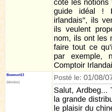
coté les notions
guide idéal ! 
irlandais", ils 
ils veulent pro
nom, ils ont les
faire tout ce qu
par exemple, 
Comptoir Irlanda
Bowmort13
01/08/0
Posté le:
(Membre)
Salut, Ardbeg... 
la grande distrib
le plaisir du chi