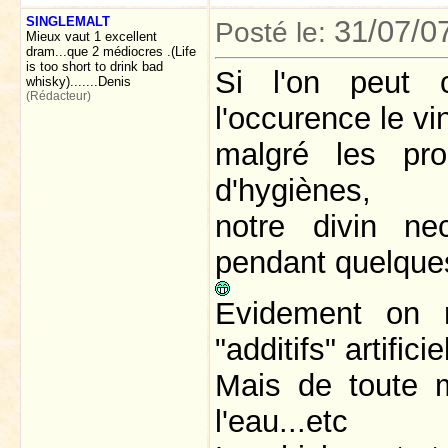
SINGLEMALT
31/07/0
Posté le:
Mieux vaut 1 excellent
dram...que 2 médiocres .(Life
is too short to drink bad
Si l'on peut 
whisky).......Denis
(Rédacteur)
l'occurence le vin
malgré les pro
d'hygiènes,
notre divin ne
pendant quelque
Evidement on 
"additifs" artifici
Mais de toute m
l'eau...etc