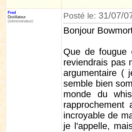
Fred
31/07/0
Posté le:
Distillateur
(Administrateur)
Bonjour Bowmor
Que de fougue e
reviendrais pas 
argumentaire ( 
semble bien sombr
monde du whisk
rapprochement a
incroyable de m
je l'appelle, ma