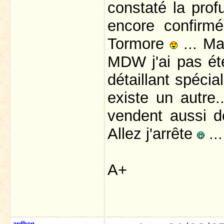
constaté la prof
encore confirm
Tormore
... Ma
MDW j'ai pas été
détaillant spécia
existe un autre..
vendent aussi d
Allez j'arrête
...
A+
ardbeg