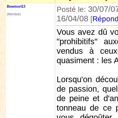
Bowmort13
30/07/0
Posté le:
(Membre)
16/04/08
[
Répond
Vous avez dû vo
"prohibitifs" a
vendus à ceux
quasiment : les A
Lorsqu'on découv
de passion, quel
de peine et d'an
tonneau de ce p
vous dégoûte