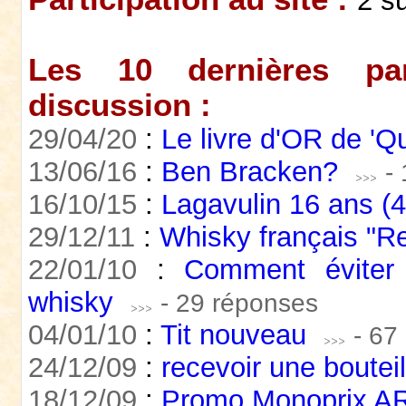
2 s
Les 10 dernières par
discussion :
29/04/20
:
Le livre d'OR de 'Q
13/06/16
:
Ben Bracken?
-
16/10/15
:
Lagavulin 16 ans (
29/12/11
:
Whisky français "Re
22/01/10
:
Comment éviter 
whisky
- 29 réponses
04/01/10
:
Tit nouveau
- 67
24/12/09
:
recevoir une boutei
18/12/09
:
Promo Monoprix 