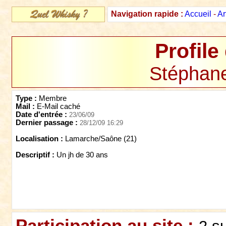
Navigation rapide :
Accueil
-
Ar
Profile
Stéphan
Type :
Membre
Mail :
E-Mail caché
Date d'entrée :
23/06/09
Dernier passage :
28/12/09 16:29
Localisation :
Lamarche/Saône (21)
Descriptif :
Un jh de 30 ans
Participation au site :